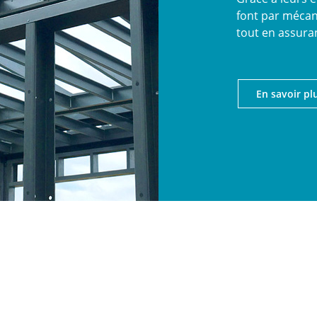
font par mécan
tout en assuran
En savoir pl