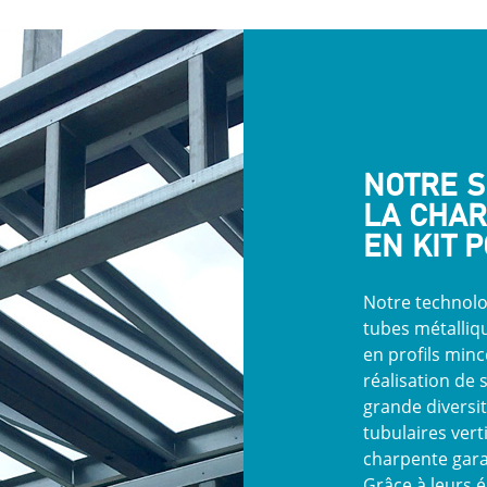
NOTRE S
LA CHAR
EN KIT 
Notre technolo
tubes métalliq
en profils minc
réalisation de
grande diversi
tubulaires vert
charpente garan
Grâce à leurs é